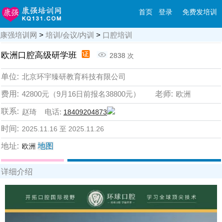
首页
登录
免费发培训
康强培训网
>
培训/会议/内训
>
口腔培训
欧洲口腔高级研学班
2838
次
单位:
北京环宇臻研教育科技有限公司
费用:
42800元（9月16日前报名38800元）
老师:
欧洲
联系:
赵琦 电话:
18409204873
时间:
2025.11.16 至 2025.11.26
地址:
地图
欧洲
详细介绍