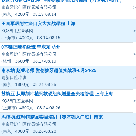
赵廷旺-现代根管治疗+微创修复实战培训班（放大镜下操作）
南京雅脉佳医疗器械有限公司
>
(南京)
4200
元
08.13-08.14
王喜军吸附性全口义齿实战课程 上海
KQ88口腔医学网
>
(上海市)
4000
元
08.14-08.15
0基础正畸初级班 李东东 杭州
南京雅脉佳医疗器械有限公司
>
(杭州)
3600
元
08.17-08.19
南京站 赵睿老师 微创拔牙超值实战班-8月24-25
雨新口腔培训
>
(南京)
1880
元
08.24-08.25
苏镇亚 从即刻种植到软硬组织增量全流程管理 上海上海
KQ88口腔医学网
>
(上海市)
4600
元
08.24-08.26
冯楠-系统种植精品实操培训【零基础入门班】南京
南京雅脉佳医疗器械有限公司
>
(南京)
4000
元
08.26-08.28