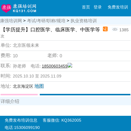
首页
登录
免费发培训
康强培训网
>
考试/考研/职称/规培
>
执业资格培训
【学历提升】口腔医学、临床医学、中医学等
1385
次
单位:
北京医领未来
费用:
老师:
10
0
联系:
孙老师 电话:
18500603459
时间:
2025.10.10 至 2025.11.09
地址:
地图
北京海淀区
详细介绍
免费发布培训信息
客服微信: KQ362005
电话:15306099190